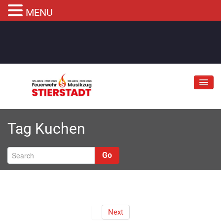
MENU
Jubiläum
Tag
Kuchen
Abteilungen
Informationen
Go
Fahrzeuge
Musikzug
Kontakt
Next