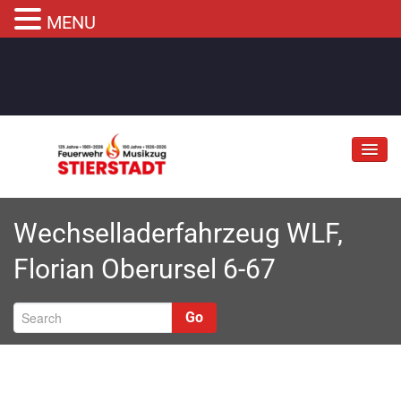
MENU
Jubiläum
Wechselladerfahrzeug WLF,
Abteilungen
Florian Oberursel 6-67
Informationen
Fahrzeuge
Go
Musikzug
Kontakt