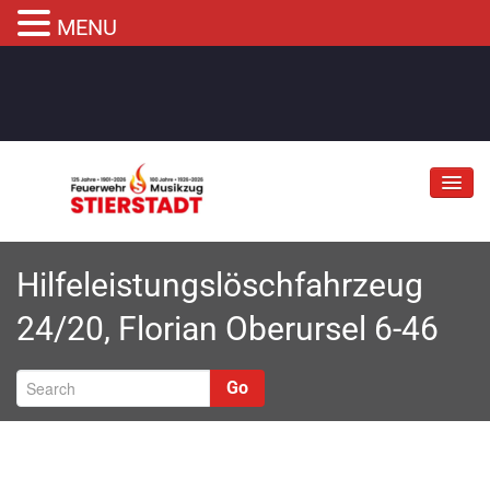
MENU
Jubiläum
Hilfeleistungslöschfahrzeug
Abteilungen
24/20, Florian Oberursel 6-46
Informationen
Fahrzeuge
Go
Musikzug
Kontakt