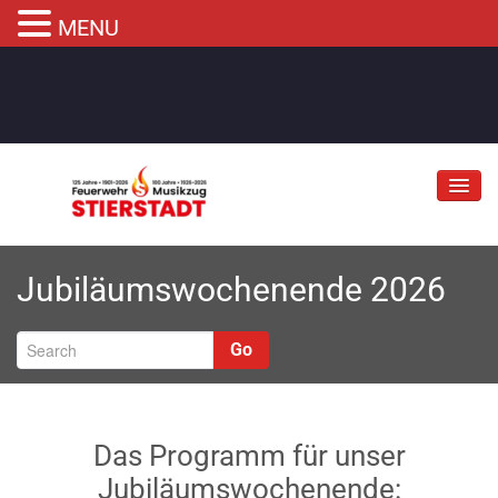
MENU
Jubiläum
Jubiläumswochenende 2026
Abteilungen
Informationen
Go
Fahrzeuge
Musikzug
Das Programm für unser
Kontakt
Jubiläumswochenende: