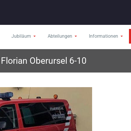
Jubiläum
Abteilungen
Informationen
orian Oberursel 6-10