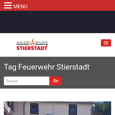
MENU
Jubiläum
Tag
Feuerwehr Stierstadt
Abteilungen
Informationen
Go
Fahrzeuge
Musikzug
Kontakt