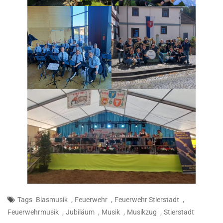
,
,
,
Tags
Blasmusik
Feuerwehr
Feuerwehr Stierstadt
,
,
,
,
Feuerwehrmusik
Jubiläum
Musik
Musikzug
Stierstadt