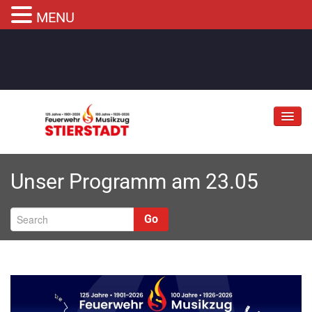
MENU
Jubiläum
Unser Programm am 23.05
Abteilungen
Informationen
Go
Fahrzeuge
Musikzug
Kontakt