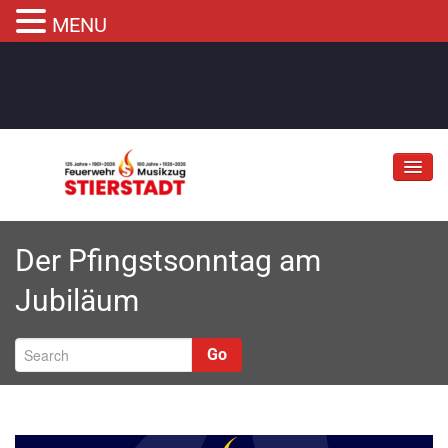
MENU
Jubiläum
Der Pfingstsonntag am
Abteilungen
Jubiläum
Informationen
Fahrzeuge
Go
Musikzug
Kontakt