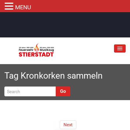
MENU
Jubiläum
Tag
Kronkorken sammeln
Abteilungen
Informationen
Go
Fahrzeuge
Musikzug
Kontakt
Next