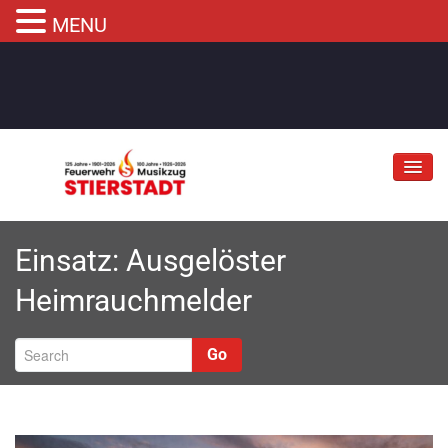
MENU
Jubiläum
Einsatz: Ausgelöster
Abteilungen
Heimrauchmelder
Informationen
Fahrzeuge
Go
Musikzug
Kontakt