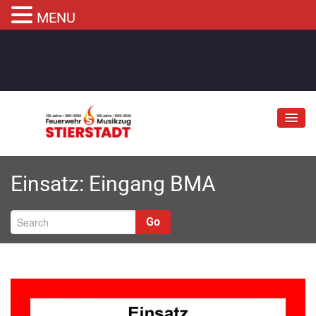
MENU
Jubiläum
Einsatz: Eingang BMA
Abteilungen
Informationen
Go
Fahrzeuge
Musikzug
Kontakt