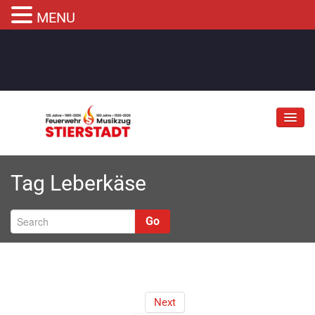
MENU
Jubiläum
Tag
Leberkäse
Abteilungen
Informationen
Go
Fahrzeuge
Musikzug
Kontakt
Next