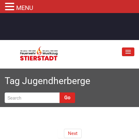
MENU
Jubiläum
Tag
Jugendherberge
Abteilungen
Informationen
Go
Fahrzeuge
Musikzug
Kontakt
Next