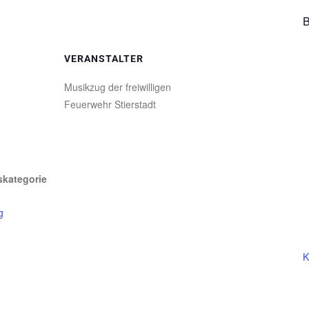
B
VERANSTALTER
Musikzug der freiwilligen
Feuerwehr Stierstadt
skategorie
g
K