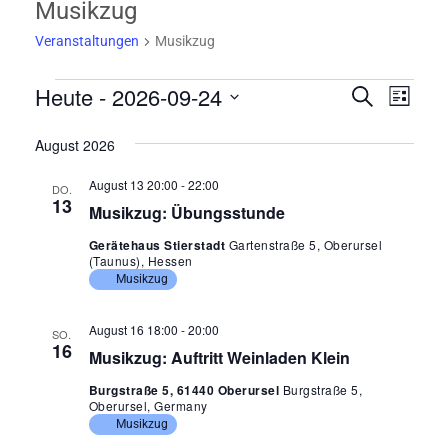
Musikzug
Veranstaltungen
Musikzug
Veranstaltungen
Heute
 - 
2026-09-24
V
Vera
Suche
Liste
Ansi
e
Datum
wählen.
August 2026
Navi
r
a
August 13 20:00
-
22:00
DO.
13
Musikzug: Übungsstunde
n
s
Gerätehaus Stierstadt
Gartenstraße 5, Oberursel
(Taunus), Hessen
t
Musikzug
a
August 16 18:00
-
20:00
l
SO.
16
Musikzug: Auftritt Weinladen Klein
t
Burgstraße 5, 61440 Oberursel
Burgstraße 5,
u
Oberursel, Germany
n
Musikzug