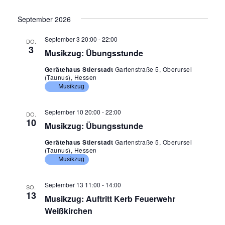
c
h
September 2026
t
September 3 20:00
-
22:00
DO.
e
3
Musikzug: Übungsstunde
n
Gerätehaus Stierstadt
Gartenstraße 5, Oberursel
(Taunus), Hessen
,
Musikzug
N
a
September 10 20:00
-
22:00
DO.
10
v
Musikzug: Übungsstunde
i
Gerätehaus Stierstadt
Gartenstraße 5, Oberursel
(Taunus), Hessen
g
Musikzug
a
t
September 13 11:00
-
14:00
SO.
13
Musikzug: Auftritt Kerb Feuerwehr
i
Weißkirchen
o