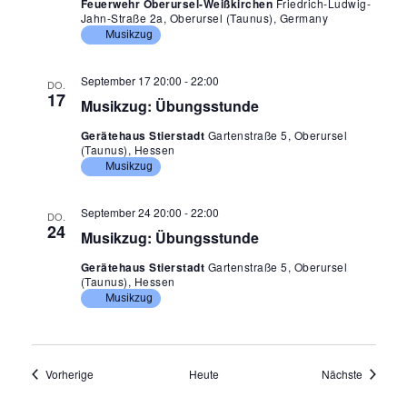
Feuerwehr Oberursel-Weißkirchen
Friedrich-Ludwig-
n
Jahn-Straße 2a, Oberursel (Taunus), Germany
Musikzug
September 17 20:00
-
22:00
DO.
17
Musikzug: Übungsstunde
Gerätehaus Stierstadt
Gartenstraße 5, Oberursel
(Taunus), Hessen
Musikzug
September 24 20:00
-
22:00
DO.
24
Musikzug: Übungsstunde
Gerätehaus Stierstadt
Gartenstraße 5, Oberursel
(Taunus), Hessen
Musikzug
Veranstaltungen
Veransta
Vorherige
Heute
Nächste