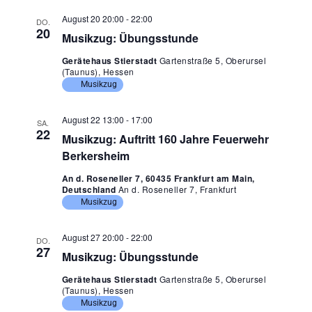
g
August 20 20:00
-
22:00
DO.
e
20
Musikzug: Übungsstunde
n
Gerätehaus Stierstadt
Gartenstraße 5, Oberursel
S
(Taunus), Hessen
u
Musikzug
c
August 22 13:00
-
17:00
SA.
h
22
Musikzug: Auftritt 160 Jahre Feuerwehr
e
Berkersheim
u
An d. Roseneller 7, 60435 Frankfurt am Main,
Deutschland
An d. Roseneller 7, Frankfurt
n
Musikzug
d
A
August 27 20:00
-
22:00
DO.
27
n
Musikzug: Übungsstunde
s
Gerätehaus Stierstadt
Gartenstraße 5, Oberursel
(Taunus), Hessen
i
Musikzug