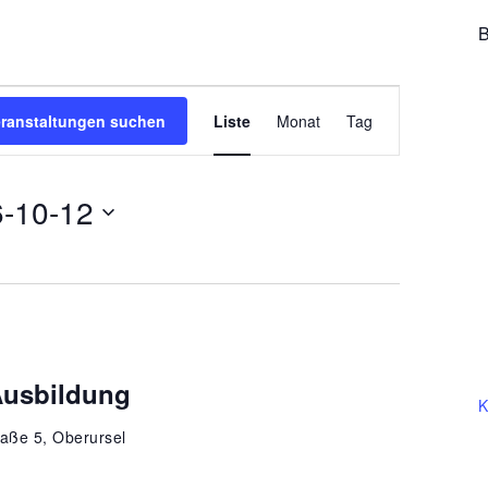
B
Veranstaltung
eranstaltungen suchen
Liste
Monat
Tag
Ansichten-
Navigation
-10-12
Ausbildung
K
aße 5, Oberursel