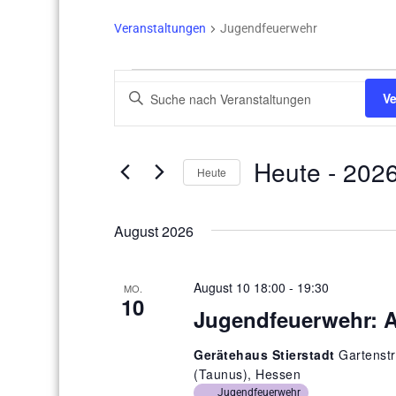
Veranstaltungen
Jugendfeuerwehr
Veranstaltungen
V
Bitte
V
e
Schlüsselwort
eingeben.
r
Suche
a
Heute
 - 
2026
nach
Heute
Veranstaltungen
n
Datum
Schlüsselwort.
s
wählen.
August 2026
t
a
August 10 18:00
-
19:30
MO.
l
10
Jugendfeuerwehr: 
t
u
Gerätehaus Stierstadt
Gartenstr
n
(Taunus), Hessen
Jugendfeuerwehr