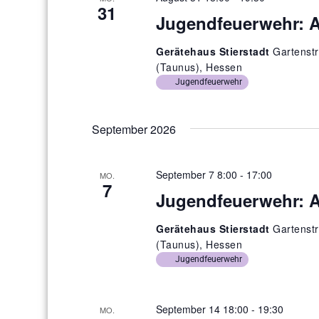
c
31
Jugendfeuerwehr: 
h
t
Gerätehaus Stierstadt
Gartenstr
e
(Taunus), Hessen
Jugendfeuerwehr
n
,
September 2026
N
a
v
September 7 8:00
-
17:00
MO.
7
i
Jugendfeuerwehr: 
g
Gerätehaus Stierstadt
Gartenstr
a
(Taunus), Hessen
t
Jugendfeuerwehr
i
o
September 14 18:00
-
19:30
MO.