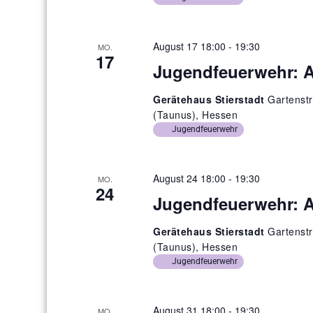
g
e
n
August 17 18:00
-
19:30
MO.
17
S
Jugendfeuerwehr: 
u
Gerätehaus Stierstadt
Gartenstr
c
(Taunus), Hessen
h
Jugendfeuerwehr
e
u
August 24 18:00
-
19:30
MO.
24
n
Jugendfeuerwehr: 
d
A
Gerätehaus Stierstadt
Gartenstr
(Taunus), Hessen
n
Jugendfeuerwehr
s
i
August 31 18:00
-
19:30
MO.